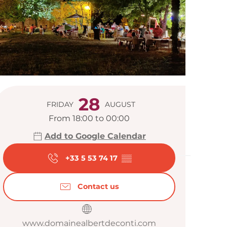
Opening hour
28
FRIDAY
AUGUST
From 18:00 to 00:00
Add to Google Calendar
+33 5 53 74 17
▒▒
Contact us
www.domainealbertdeconti.com