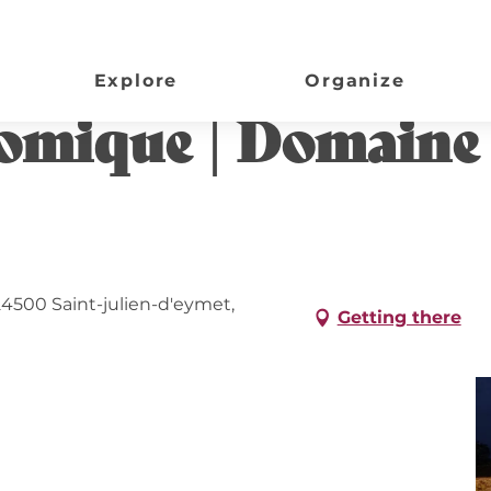
ert de Conti
Explore
Organize
omique | Domaine 
24500 Saint-julien-d'eymet,
Getting there