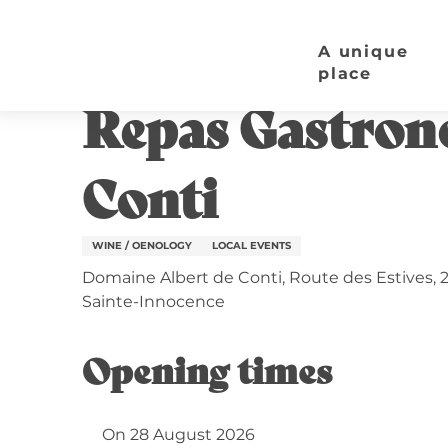
Aller
Home page
Repas Gastronomique | Domaine Alb
au
A unique
contenu
place
Friday 28 august from 18:00 to 00:00
principal
Repas Gastron
Conti
WINE / OENOLOGY
LOCAL EVENTS
Domaine Albert de Conti, Route des Estives, 
Sainte-Innocence
Opening times
On 28 August 2026