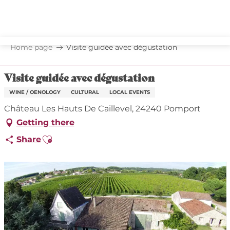
Aller
au
contenu
principal
Home page
Visite guidée avec dégustation
Visite guidée avec dégustation
WINE / OENOLOGY
CULTURAL
LOCAL EVENTS
Château Les Hauts De Caillevel, 24240 Pomport
Getting there
Ajouter aux favoris
Share