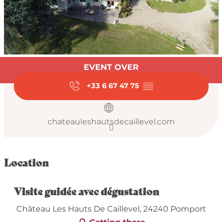
Opening hours & con
EVENT OVER
+33 6 67 47 75
▒▒
chateauleshautsdecaillevel.com
Location
Visite guidée avec dégustation
Château Les Hauts De Caillevel, 24240 Pomport