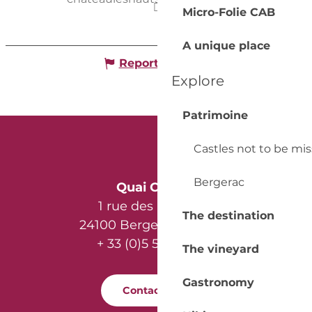
Micro-Folie CAB
A unique place
Report mistake
Explore
Patrimoine
Castles not to be mi
Bergerac
Quai Cyrano
1 rue des Récollets
The destination
24100 Bergerac - France
+ 33 (0)5 53 57 03 11
The vineyard
Gastronomy
Contact us