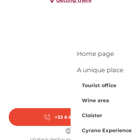
Getting there
Home page
A unique place
Tourist office
Wine area
Cloister
+33 6 67 47 75
▒▒
Cyrano Experience
chateauleshautsdecaillevel.com